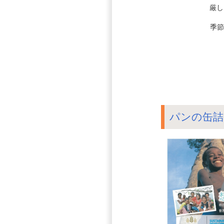
厳し
季節
パンの缶詰