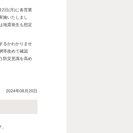
2日(月)に各営業
実施いたしまし
は地震発生も想定
するかわかりませ
網等改めて確認
う防災意識を高め
2024年08月20日
す。