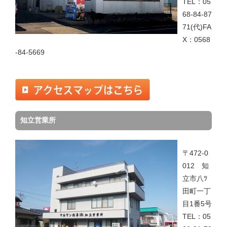
TEL：05
68-84-87
71(代)FA
X：0568
-84-5669
知立営業所
〒472-0
012 知
立市八ﾂ
田町一丁
目1番5号
TEL：05