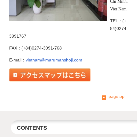
Chi Minh,
Viet Nam
TEL：(+
84)0274-
3991767
FAX：(+84)0274-3991-768
E-mail：
vietnam@marumanshoji.com
pagetop
CONTENTS