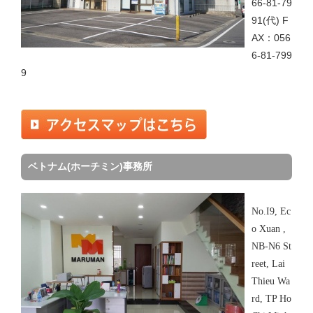
66-81-79
91(代) F
AX：056
6-81-799
9
ベトナム(ホーチミン)事務所
No.I9, Ec
o Xuan ,
NB-N6 St
reet, Lai
Thieu Wa
rd, TP Ho