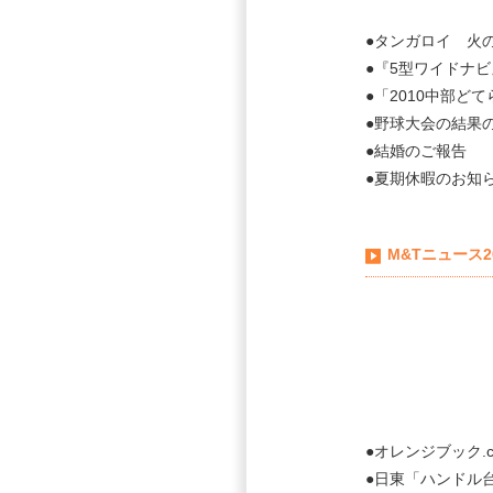
●タンガロイ 火
●『5型ワイドナ
●「2010中部ど
●野球大会の結果
●結婚のご報告
●夏期休暇のお知
M&Tニュース2
●オレンジブック.
●日東「ハンドル