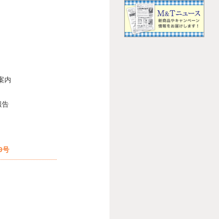
案内
報告
9号