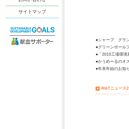
サイトマップ
●シャープ グラ
●グリーンボール
●「2010工場環
●かうめーるのオ
●年末年始のお知
M&Tニュース2