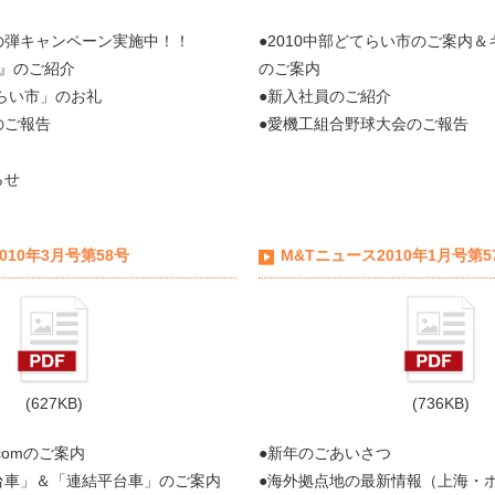
の弾キャンペーン実施中！！
●2010中部どてらい市のご案内
ビ』のご紹介
のご案内
てらい市」のお礼
●新入社員のご紹介
のご報告
●愛機工組合野球大会のご報告
らせ
010年3月号第58号
M&Tニュース2010年1月号第5
(627KB)
(736KB)
comのご案内
●新年のごあいさつ
台車」＆「連結平台車」のご案内
●海外拠点地の最新情報（上海・